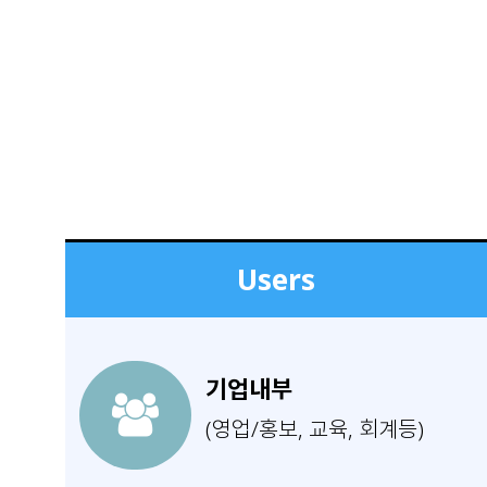
Users
기업내부
(영업/홍보, 교육, 회계등)