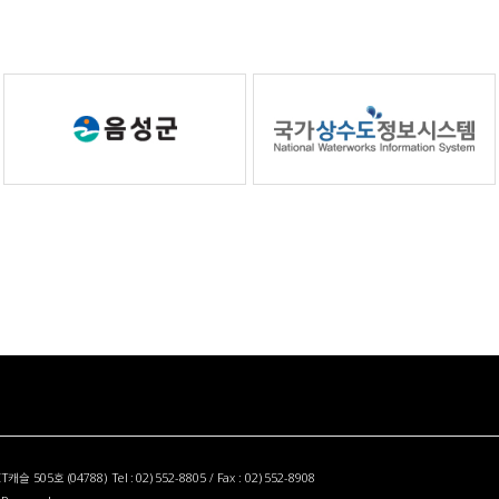
5호 (04788) Tel : 02) 552-8805 / Fax : 02) 552-8908