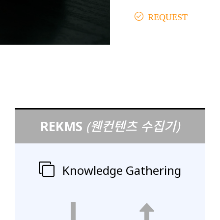
REQUEST
REKMS
(웬컨텐츠 수집기)
Knowledge Gathering