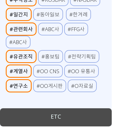
#일간지
#동아일보
#한겨례
#관련회사
#ABC사
#FFG사
#ABC사
#유관조직
#홍보팀
#전략기획팀
#계열사
#OO CNS
#OO 유통사
#연구소
#OO게시판
#O자료실
ETC